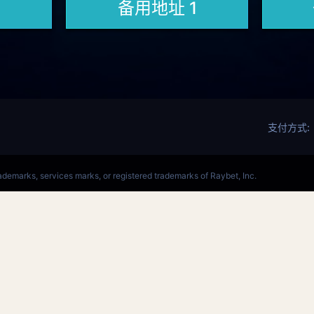
首页
雷竞技下注
雷竞技官网
雷竞技app下载