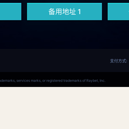
首页
雷竞技下注
雷竞技官网
雷竞技app下载